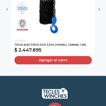
LIFTECH
LI
TECLE ELECTRICO ECH 220V 2000KG, 1 RAMAL 1 VEL
GR
$ 2.447.895
$
Agregar al carro