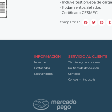
• Incluye test prueba de carg
• Rodamientos Sellados.
• Certificado CESMEC.
Compartir en:
INFORMACIÓN
SERVICIO AL CLIENTE
Nosotros
Términos y condiciones
Destacados
Políticas de devolución
Mas vendidos
Contacto
Conoce mj industrial