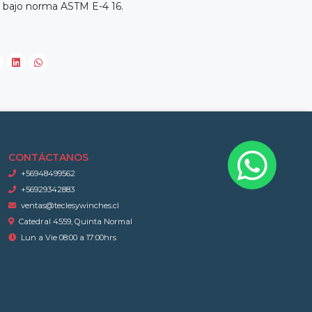
a bajo norma ASTM E-4 16.
CONTÁCTANOS
+56948499562
+56929342883
ventas@teclesywinches.cl
Catedral 4559, Quinta Normal
Lun a Vie 08:00 a 17:00hrs