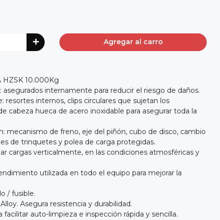
Agregar al carro
 HZSK 10.000Kg
e: asegurados internamente para reducir el riesgo de daños.
: resortes internos, clips circulares que sujetan los
s de cabeza hueca de acero inoxidable para asegurar toda la
ión: mecanismo de freno, eje del piñón, cubo de disco, cambio
es de trinquetes y polea de carga protegidas.
jar cargas verticalmente, en las condiciones atmosféricas y
endimiento utilizada en todo el equipo para mejorar la
o / fusible.
lloy. Asegura resistencia y durabilidad.
facilitar auto-limpieza e inspección rápida y sencilla.