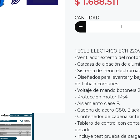
$ 1.688.511
CANTIDAD
TECLE ELECTRICO ECH 220V 5
• Ventilador externo del motor
• Carcasa de aleación de alumin
• Sistema de freno electromagn
• Diseñados para levantar y ba
de trabajo comunes.
• Voltaje de mando botonera 2
• Protección motor IP54.
• Aislamiento clase F.
• Cadena de acero G80, Black A
• Contenedor de cadena sintét
• Tablero de control con cont
pesado.
• Incluye test prueba de carg