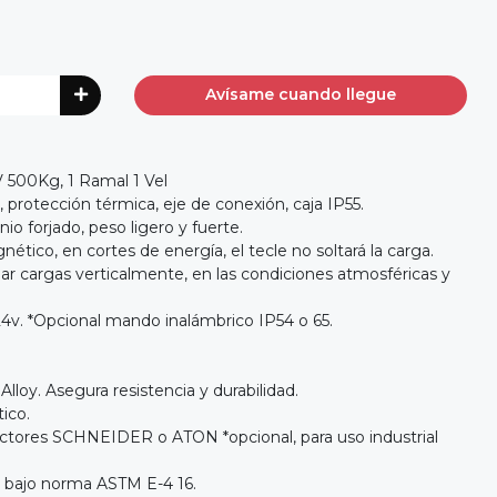
Avísame cuando llegue
00Kg, 1 Ramal 1 Vel
, protección térmica, eje de conexión, caja IP55.
io forjado, peso ligero y fuerte.
ético, en cortes de energía, el tecle no soltará la carga.
jar cargas verticalmente, en las condiciones atmosféricas y
4v. *Opcional mando inalámbrico IP54 o 65.
lloy. Asegura resistencia y durabilidad.
ico.
actores SCHNEIDER o ATON *opcional, para uso industrial
a bajo norma ASTM E-4 16.