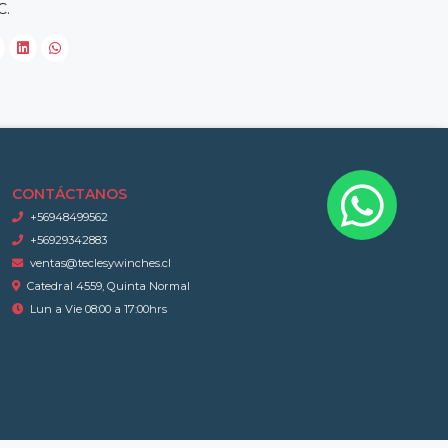
C.
CONTÁCTANOS
+56948499562
+56929342883
ventas@teclesywinches.cl
Catedral 4559, Quinta Normal
Lun a Vie 08:00 a 17:00hrs