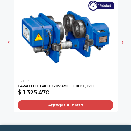
LIFTECH
LI
CARRO ELECTRICO 220V AMET 1000KG, 1VEL
MI
$ 1.325.470
$
Agregar al carro