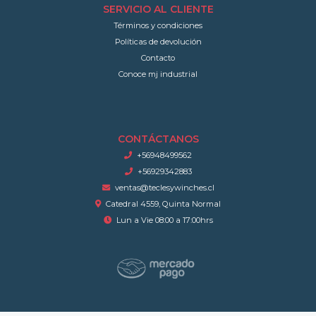
SERVICIO AL CLIENTE
Términos y condiciones
Políticas de devolución
Contacto
Conoce mj industrial
CONTÁCTANOS
+56948499562
+56929342883
ventas@teclesywinches.cl
Catedral 4559, Quinta Normal
Lun a Vie 08:00 a 17:00hrs
Tecles & Winches © 2026