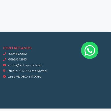
CONTÁCTANOS
+56948499562
+56929342883
ventas@teclesywinches.cl
Catedral 4559, Quinta Normal
Lun a Vie 08:00 a 17:00hrs