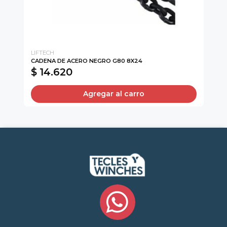
LIFTECH
TR
CADENA DE ACERO NEGRO G80 8X24
CA
$ 14.620
$
Agregar al carro